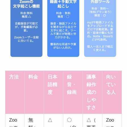
方法
料金
日本
録
議事
向い
語精
音・
録作
てい
度
録画
成の
る人
しや
すさ
Zoo
無
△
〇
△（
Zoo