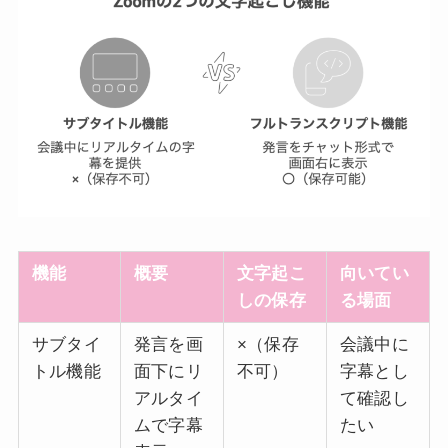
機能
概要
文字起こ
向いてい
しの保存
る場面
サブタイ
発言を画
×（保存
会議中に
トル機能
面下にリ
不可）
字幕とし
アルタイ
て確認し
ムで字幕
たい