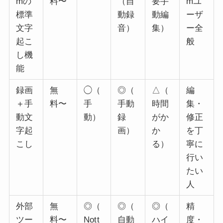
mの
料〜
（自
要手
mユ
標準
動録
動編
ーザ
文字
音）
集）
ー全
起こ
般
し機
能
録画
無
◯（
◎（
△（
編
＋手
料〜
手
手動
時間
集・
動文
動）
録
がか
修正
字起
画）
か
を丁
こし
る）
寧に
行い
たい
人
外部
無
◎（
◎（
◎（
精
ツー
料〜
Nott
自動
ハイ
度・