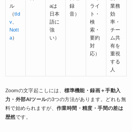
ル
aは
録
ライ
業務
（
tld
日本
音）
ト・
効
v
、
語に
検
率・
Nott
強
索・
チー
a
）
い）
要約
ム共
対
有を
応）
重視
する
人
Zoomの文字起こしには、
標準機能・録画＋手動入
力・外部AIツール
の3つの方法があります。どれも無
料で始められますが、
作業時間・精度・手間の差は
歴然
です。