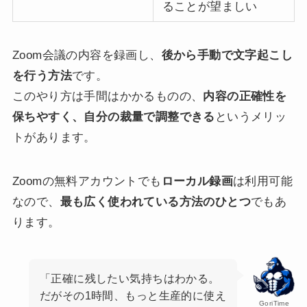
ることが望ましい
Zoom会議の内容を録画し、
後から手動で文字起こし
を行う方法
です。
このやり方は手間はかかるものの、
内容の正確性を
保ちやすく、自分の裁量で調整できる
というメリッ
トがあります。
Zoomの無料アカウントでも
ローカル録画
は利用可能
なので、
最も広く使われている方法のひとつ
でもあ
ります。
「正確に残したい気持ちはわかる。
だがその1時間、もっと生産的に使え
GoriTime