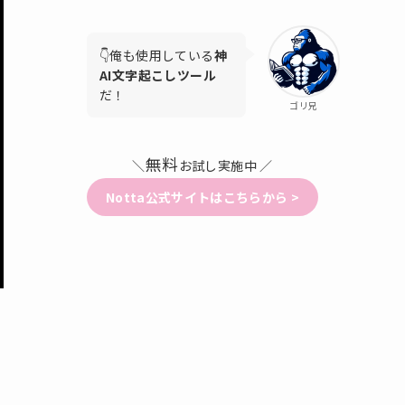
👇️俺も使用している
神
AI文字起こしツール
だ！
ゴリ兄
無料
＼
お試し実施中 ／
Notta公式サイトはこちらから >