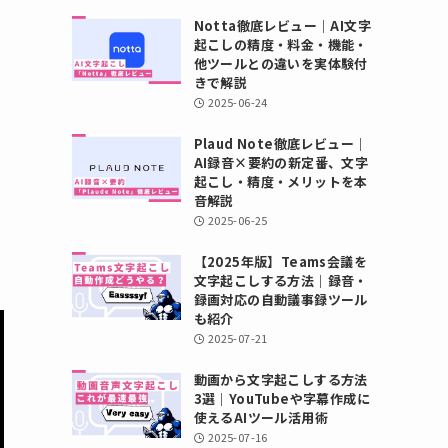
Notta徹底レビュー｜AI文字
起こしの精度・料金・機能・
他ツールとの違いを実体験付
きで解説
2025-06-24
Plaud Note徹底レビュー｜
AI録音×要約の新定番、文字
起こし・精度・メリットを本
音解説
2025-06-25
【2025年版】Teams会議を
文字起こしする方法｜録音・
録画対応の自動議事録ツール
も紹介
2025-07-21
動画から文字起こしする方法
3選｜YouTubeや字幕作成に
使えるAIツール活用術
2025-07-16