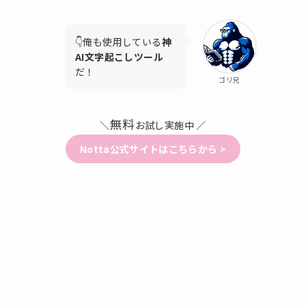
👇️俺も使用している
神
AI文字起こしツール
だ！
ゴリ兄
無料
＼
お試し実施中 ／
Notta公式サイトはこちらから >