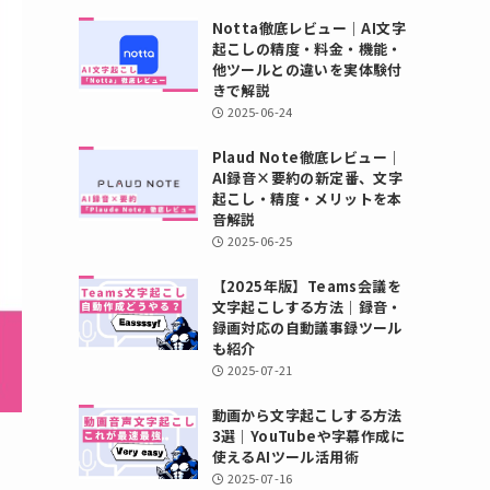
Notta徹底レビュー｜AI文字
起こしの精度・料金・機能・
他ツールとの違いを実体験付
きで解説
2025-06-24
Plaud Note徹底レビュー｜
AI録音×要約の新定番、文字
起こし・精度・メリットを本
音解説
2025-06-25
【2025年版】Teams会議を
文字起こしする方法｜録音・
録画対応の自動議事録ツール
も紹介
2025-07-21
動画から文字起こしする方法
3選｜YouTubeや字幕作成に
使えるAIツール活用術
2025-07-16