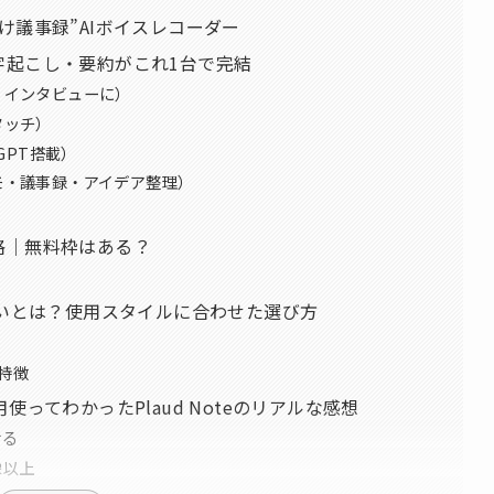
すだけ議事録”AIボイスレコーダー
・文字起こし・要約がこれ1台で完結
・インタビューに）
タッチ）
tGPT搭載）
メモ・議事録・アイデア整理）
価格｜無料枠はある？
？
 Pinの違いとは？使用スタイルに合わせた選び方
の特徴
ってわかったPlaud Noteのリアルな感想
せる
像以上