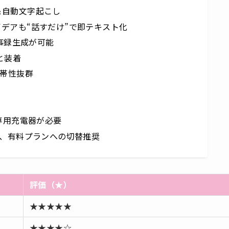
＆自動文字起こし
デアも“話すだけ”で即テキスト化
議事録生成が可能
ッと装着
携帯性抜群
専用充電器が必要
り、有料プランへの切替推奨
評価（★）
★★★★★
★★★★☆