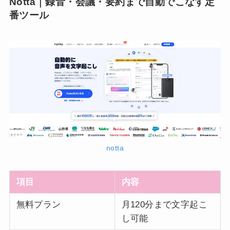
Notta｜録音・会議・要約まで自動でこなす定
番ツール
notta
項目
内容
無料プラン
月120分まで文字起こ
し可能