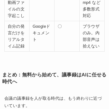
動画ファ
mp4 など
イルの文
多数形式
字起こし
対応
自分の発
Googleド
〇
ブラウザ
言だけを
キュメン
のみ。内
リアルタ
ト
部音声は
イム記録
拾えない
まとめ：無料から始めて、議事録はAIに任せる
時代へ
会議の議事録を人が取る時代は、もう終わりに近づ
いています。