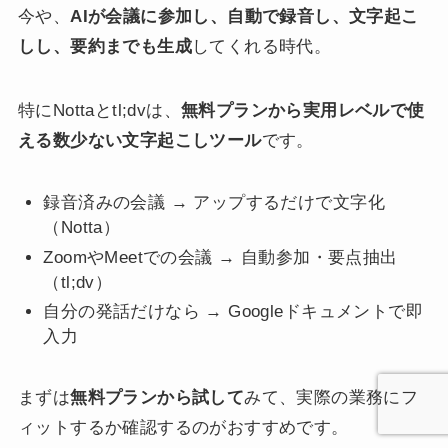
今や、
AIが会議に参加し、自動で録音し、文字起こ
しし、要約までも生成
してくれる時代。
特にNottaとtl;dvは、
無料プランから実用レベルで使
える数少ない文字起こしツール
です。
録音済みの会議 → アップするだけで文字化
（Notta）
ZoomやMeetでの会議 → 自動参加・要点抽出
（tl;dv）
自分の発話だけなら → Googleドキュメントで即
入力
まずは
無料プランから試して
みて、実際の業務にフ
ィットするか確認するのがおすすめです。