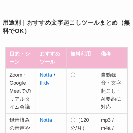
用途別｜おすすめ文字起こしツールまとめ（無
料でOK）
目的・シ
おすすめ
無料利用
備考
ーン
ツール
Zoom・
Notta
/
〇
自動録
Google
tl;dv
音・文字
Meetでの
起こし・
リアルタ
AI要約に
イム会議
対応
録音済み
Notta
〇（120
mp3 /
の音声や
分/月）
m4a /