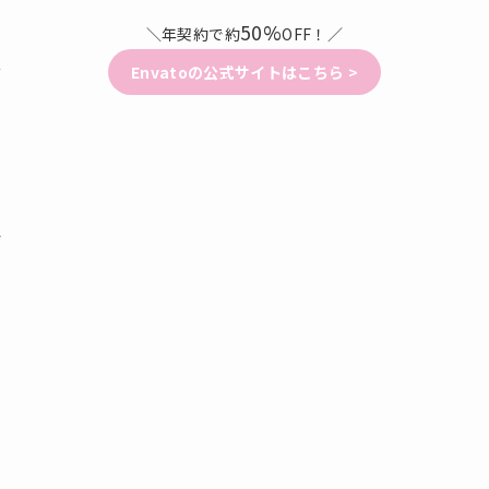
50%
＼年契約で約
OFF！／
ど
Envatoの公式サイトはこちら >
か