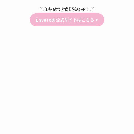
50%
＼年契約で約
OFF！／
Envatoの公式サイトはこちら >