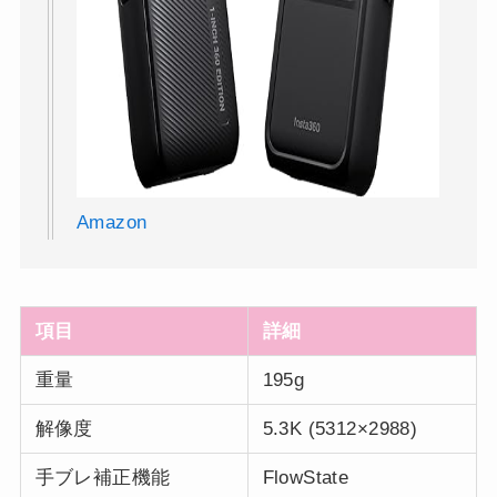
Amazon
項目
詳細
重量
195g
解像度
5.3K (5312×2988)
手ブレ補正機能
FlowState